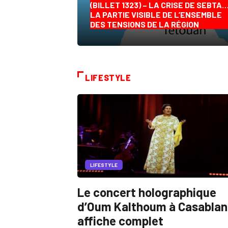
(BILLET 1323) – LA CRISE DE SEBTA
LA PARTIE VISIBLE DE L’ENSEMBLE
DES TENSIONS DE LA RÉGION
LIFESTYLE
LIFESTYLE
Le concert holographique
d’Oum Kalthoum à Casabla
affiche complet