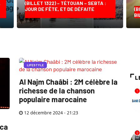
…
(BILLET 1322) – TÉTOUAN – SEBTA :
JOUR DE FÊTE, ET DE DÉFAITE
(B
BI
LIFESTYLE
L
Al Najm Chaâbi : 2M célèbre la
richesse de la chanson
1
populaire marocaine
12 décembre 2024 - 21:23
nca
2