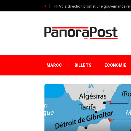
FIFA : la direction promet une gouvernance r
MAROC
BILLETS
ECONOMIE