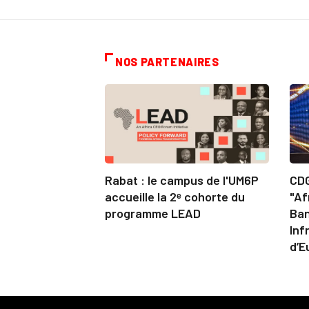
NOS PARTENAIRES
Rabat : le campus de l'UM6P
CDG
accueille la 2ᵉ cohorte du
"Af
programme LEAD
Ban
Inf
d’E