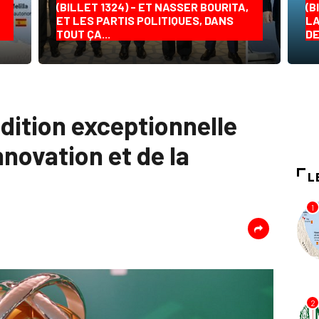
(BILLET 1324) - ET NASSER BOURITA,
(B
ET LES PARTIS POLITIQUES, DANS
LA
TOUT ÇA...
DE
dition exceptionnelle
nnovation et de la
L
1
2