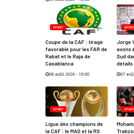
SPORT
SPOR
Coupe de la CAF : tirage
Jorge V
favorable pour les FAR de
avons é
Rabat et le Raja de
Sud da
Casablanca
détails
08 août 2026 - 10:00
07 aoû
SPORT
SPOR
Ligue des champions de
Mohame
la CAF : le MAS et la RS
Trabzo