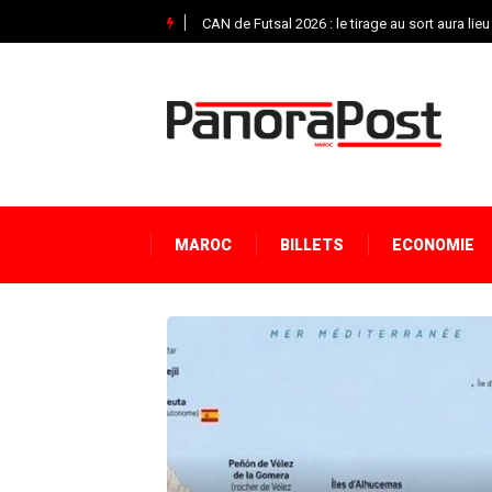
»
CAN de Futsal 2026 : le tirage au sort aura lieu
MAROC
BILLETS
ECONOMIE