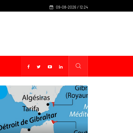
France : un nouveau cadre ouvre la voie aux robots de livrai
09-08-2026 / 12:24