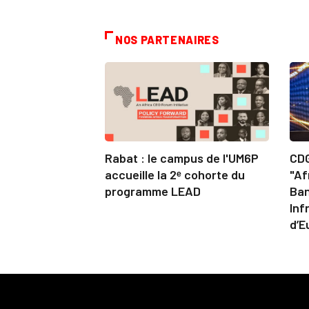
NOS PARTENAIRES
Rabat : le campus de l'UM6P
CDG
accueille la 2ᵉ cohorte du
"Af
programme LEAD
Ban
Inf
d’E