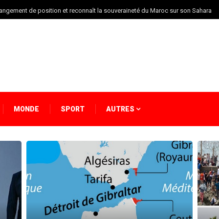
angement de position et reconnaît la souveraineté du Maroc sur son Sahara
MONDE
SPORT
AUTRES