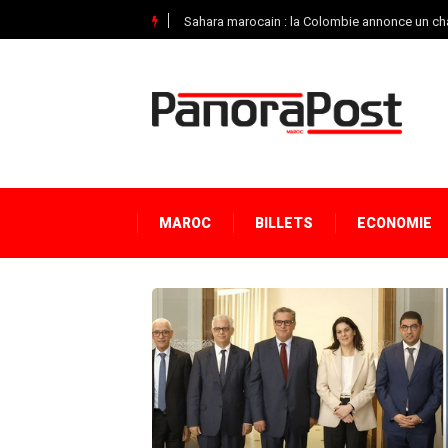
Sahara marocain : la Colombie annonce un ch
MAROC
BILLETS
ECONOMIE