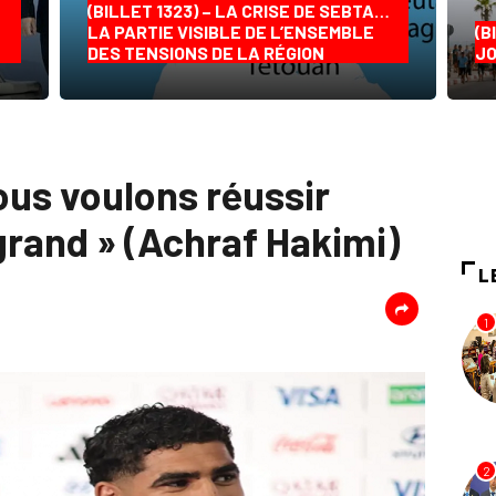
(BILLET 1323) – LA CRISE DE SEBTA…
LA PARTIE VISIBLE DE L’ENSEMBLE
(B
DES TENSIONS DE LA RÉGION
JO
ous voulons réussir
rand » (Achraf Hakimi)
L
1
2