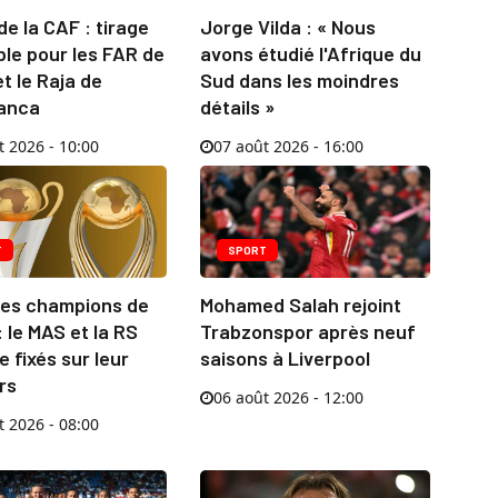
e la CAF : tirage
Jorge Vilda : « Nous
le pour les FAR de
avons étudié l'Afrique du
t le Raja de
Sud dans les moindres
anca
détails »
t 2026 - 10:00
07 août 2026 - 16:00
T
SPORT
des champions de
Mohamed Salah rejoint
: le MAS et la RS
Trabzonspor après neuf
 fixés sur leur
saisons à Liverpool
rs
06 août 2026 - 12:00
t 2026 - 08:00