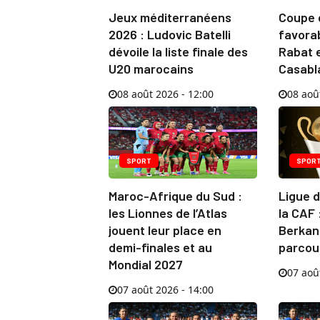
Jeux méditerranéens
Coupe d
2026 : Ludovic Batelli
favorab
dévoile la liste finale des
Rabat e
U20 marocains
Casabl
08 août 2026 - 12:00
08 aoû
SPORT
SPOR
Maroc-Afrique du Sud :
Ligue 
les Lionnes de l’Atlas
la CAF 
jouent leur place en
Berkane
demi-finales et au
parcou
Mondial 2027
07 aoû
07 août 2026 - 14:00