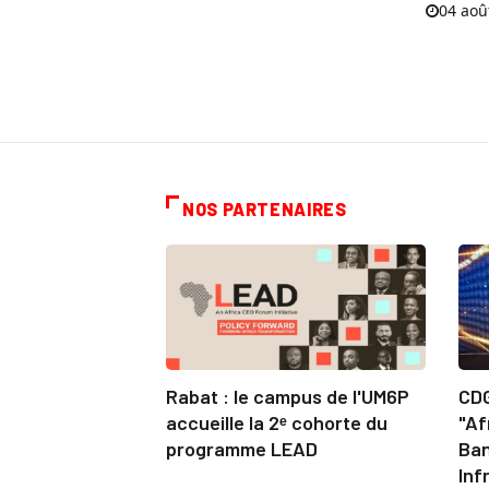
04 aoû
NOS PARTENAIRES
Rabat : le campus de l'UM6P
CDG
accueille la 2ᵉ cohorte du
"Af
programme LEAD
Ban
Inf