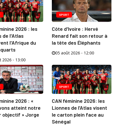
T
SPORT
inine 2026 : les
Côte d'Ivoire : Hervé
 de l'Atlas
Renard fait son retour à
ent l'Afrique du
la tête des Éléphants
 quarts
05 août 2026 - 12:00
t 2026 - 13:00
T
SPORT
inine 2026 : «
CAN féminine 2026: les
ons atteint notre
Lionnes de l’Atlas visent
 objectif » Jorge
le carton plein face au
Sénégal