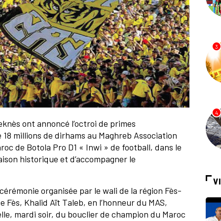
3
4
eknès ont annoncé l’octroi de primes
e 18 millions de dirhams au Maghreb Association
oc de Botola Pro D1 « Inwi » de football, dans le
saison historique et d’accompagner le
V
cérémonie organisée par le wali de la région Fès-
 Fès, Khalid Aït Taleb, en l’honneur du MAS,
elle, mardi soir, du bouclier de champion du Maroc