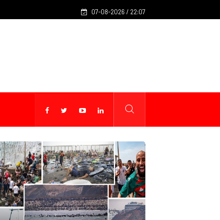
(Billet 1324) - Et Nasser Bourita, et les partis politiques, dans to
07-08-2026 / 22:07