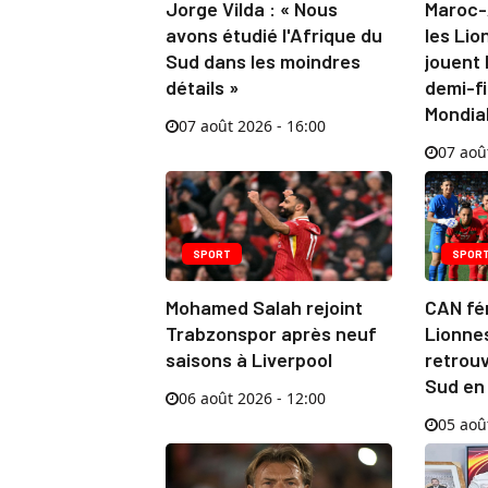
Jorge Vilda : « Nous
Maroc-
avons étudié l'Afrique du
les Lio
Sud dans les moindres
jouent 
détails »
demi-fi
Mondia
07 août 2026 - 16:00
07 aoû
SPORT
SPOR
Mohamed Salah rejoint
CAN fém
Trabzonspor après neuf
Lionnes
saisons à Liverpool
retrouv
Sud en
06 août 2026 - 12:00
05 aoû