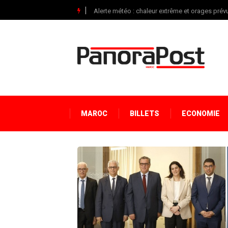
Alerte météo : chaleur extrême et orages pré
MAROC
BILLETS
ECONOMIE