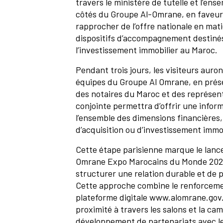
travers le ministère de tutelle et l’en
côtés du Groupe Al-Omrane, en faveur d
rapprocher de l’offre nationale en mat
dispositifs d’accompagnement destinés à
l’investissement immobilier au Maroc.
Pendant trois jours, les visiteurs auro
équipes du Groupe Al Omrane, en prése
des notaires du Maroc et des représent
conjointe permettra d’offrir une infor
l’ensemble des dimensions financières, 
d’acquisition ou d’investissement immob
Cette étape parisienne marque le lancem
Omrane Expo Marocains du Monde 2026” 
structurer une relation durable et de p
Cette approche combine le renforcemen
plateforme digitale www.alomrane.gov.
proximité à travers les salons et la cam
développement de partenariats avec les