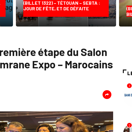
…
(BILLET 1322) – TÉTOUAN – SEBTA :
JOUR DE FÊTE, ET DE DÉFAITE
(B
BI
 première étape du Salon
-Omrane Expo – Marocains
L
1
2