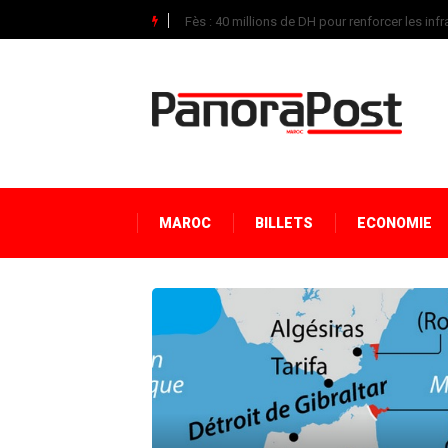
Fès : 40 millions de DH pour renforcer les infra
MAROC
BILLETS
ECONOMIE