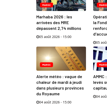
MAROC
MARO
Marhaba 2026 : les
Opérat
arrivées des MRE
la Fond
dépassent 2,74 millions
renforc
d'accu
05 août 2026 - 15:00
05 aoû
MAROC
MARO
Alerte météo : vague de
AMMC :
chaleur de mardi à jeudi
levés s
dans plusieurs provinces
capitau
du Royaume
04 aoû
04 août 2026 - 15:00