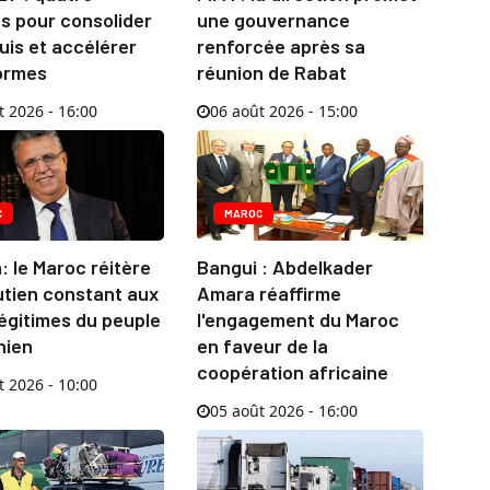
és pour consolider
une gouvernance
uis et accélérer
renforcée après sa
formes
réunion de Rabat
t 2026 - 16:00
06 août 2026 - 15:00
C
MAROC
 le Maroc réitère
Bangui : Abdelkader
utien constant aux
Amara réaffirme
légitimes du peuple
l'engagement du Maroc
nien
en faveur de la
coopération africaine
t 2026 - 10:00
05 août 2026 - 16:00