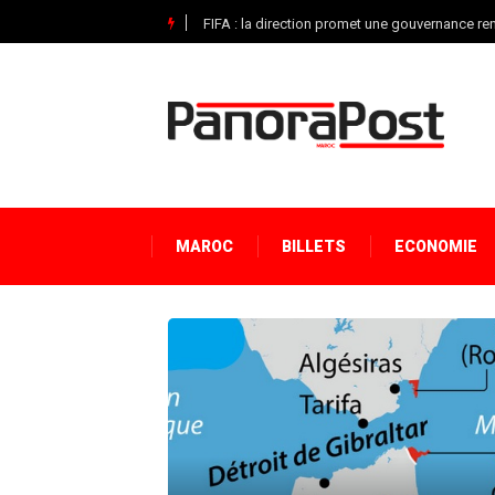
FIFA : la direction promet une gouvernance r
MAROC
BILLETS
ECONOMIE