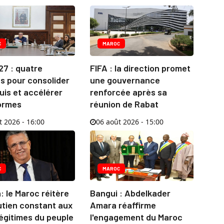
C
MAROC
27 : quatre
FIFA : la direction promet
és pour consolider
une gouvernance
uis et accélérer
renforcée après sa
formes
réunion de Rabat
t 2026 - 16:00
06 août 2026 - 15:00
C
MAROC
 le Maroc réitère
Bangui : Abdelkader
utien constant aux
Amara réaffirme
légitimes du peuple
l'engagement du Maroc