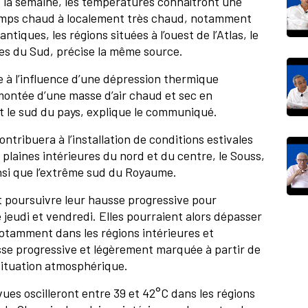
de la semaine, les températures connaîtront une
emps chaud à localement très chaud, notamment
antiques, les régions situées à l’ouest de l’Atlas, le
nces du Sud, précise la même source.
e à l’influence d’une dépression thermique
emontée d’une masse d’air chaud et sec en
t le sud du pays, explique le communiqué.
ntribuera à l’installation de conditions estivales
s plaines intérieures du nord et du centre, le Souss,
 ainsi que l’extrême sud du Royaume.
 poursuivre leur hausse progressive pour
 jeudi et vendredi. Elles pourraient alors dépasser
notamment dans les régions intérieures et
sse progressive et légèrement marquée à partir de
la situation atmosphérique.
ues oscilleront entre 39 et 42°C dans les régions