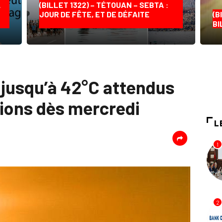
…
(BILLET 1322) – TÉTOUAN – SEBTA :
JOUR DE FÊTE, ET DE DÉFAITE
(B
BI
 jusqu’à 42°C attendus
gions dès mercredi
L
1
2