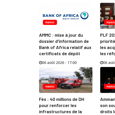
MAROC
MARO
AMMC : mise à jour du
PLF 20
dossier d'information de
priorit
Bank of Africa relatif aux
les acq
certificats de dépôt
les ré
06 août 2026 - 17:00
06 aoû
MAROC
MARO
Fès : 40 millions de DH
Amman:
pour renforcer les
son so
infrastructures de la
droits 