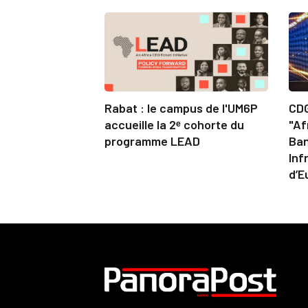
Rabat : le campus de l'UM6P
CDG
accueille la 2ᵉ cohorte du
"Af
programme LEAD
Ban
Inf
d’E