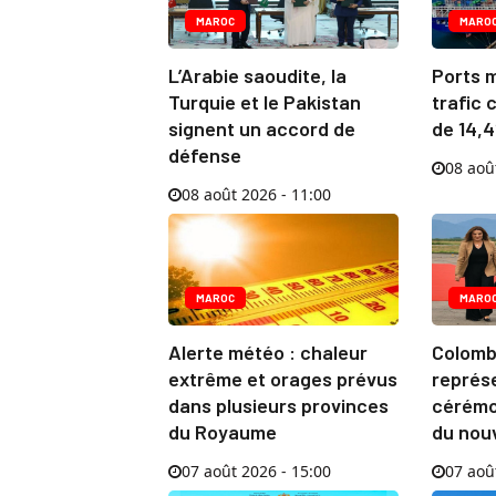
MAROC
MARO
L’Arabie saoudite, la
Ports m
Turquie et le Pakistan
trafic 
signent un accord de
de 14,4
défense
08 aoû
08 août 2026 - 11:00
MAROC
MARO
Alerte météo : chaleur
Colombi
extrême et orages prévus
représe
dans plusieurs provinces
cérémon
du Royaume
du nou
07 août 2026 - 15:00
07 aoû