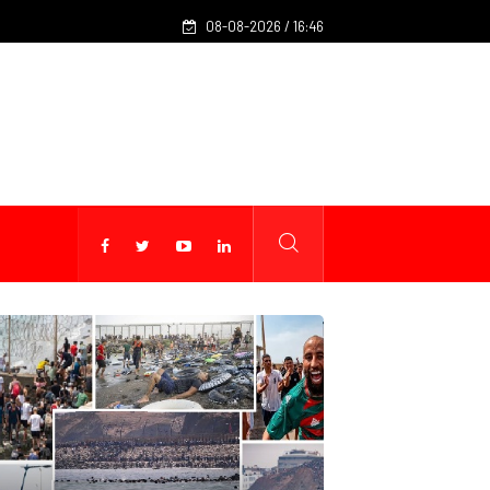
Jeux méditerranéens 2026 : Ludovic Batelli dévoile la liste fi
08-08-2026 / 16:46