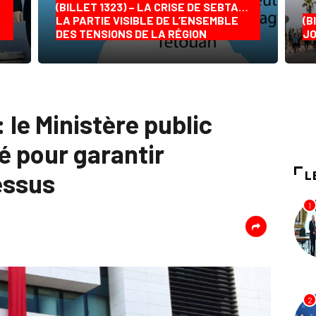
(BILLET 1323) – LA CRISE DE SEBTA…
LA PARTIE VISIBLE DE L’ENSEMBLE
(B
DES TENSIONS DE LA RÉGION
JO
: le Ministère public
é pour garantir
cessus
L
1
2