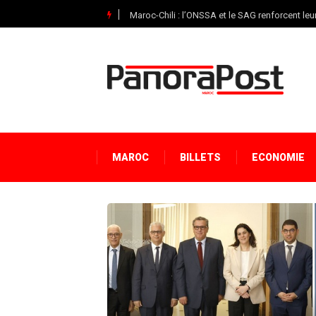
Maroc-Chili : l’ONSSA et le SAG renforcent leu
MAROC
BILLETS
ECONOMIE