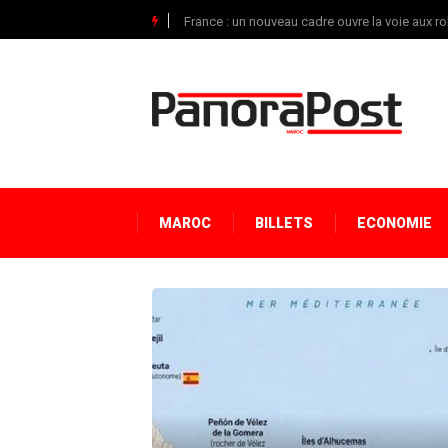
France : un nouveau cadre ouvre la voie aux r
MAROC
BILLETS
ECONOMIE