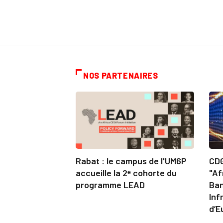
NOS PARTENAIRES
Rabat : le campus de l'UM6P
CDG
accueille la 2ᵉ cohorte du
"Af
programme LEAD
Ban
Inf
d’E