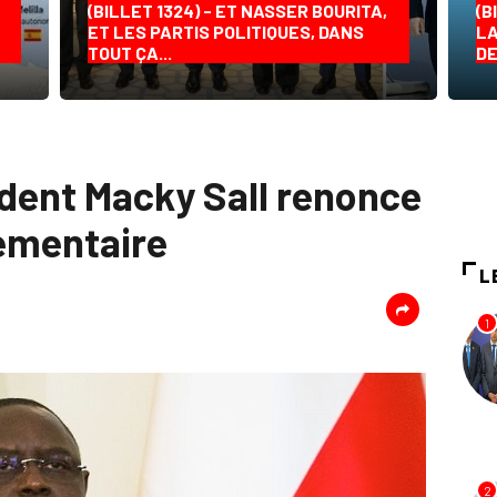
(BILLET 1324) - ET NASSER BOURITA,
(B
ET LES PARTIS POLITIQUES, DANS
LA
TOUT ÇA...
DE
ident Macky Sall renonce
ementaire
L
1
2