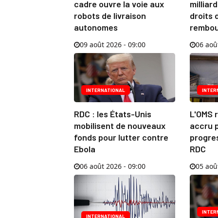
cadre ouvre la voie aux
milliar
robots de livraison
droits
autonomes
rembou
09 août 2026 - 09:00
06 aoû
INTERNATIONAL
INTER
RDC : les États-Unis
L'OMS 
mobilisent de nouveaux
accru p
fonds pour lutter contre
progres
Ebola
RDC
06 août 2026 - 09:00
05 aoû
INTER
INTERNATIONAL