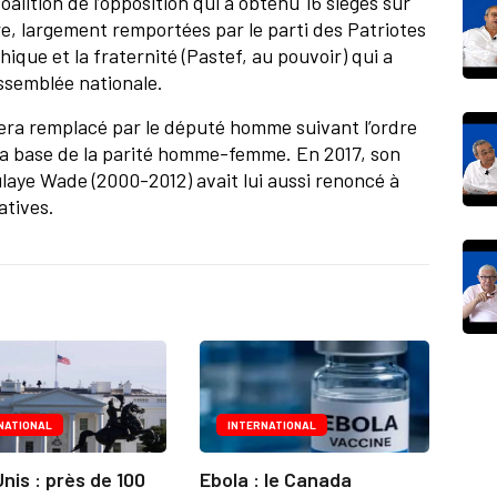
coalition de l’opposition qui a obtenu 16 sièges sur
re, largement remportées par le parti des Patriotes
thique et la fraternité (Pastef, au pouvoir) qui a
Assemblée nationale.
 sera remplacé par le député homme suivant l’ordre
r la base de la parité homme-femme. En 2017, son
ulaye Wade (2000-2012) avait lui aussi renoncé à
atives.
NATIONAL
INTERNATIONAL
nis : près de 100
Ebola : le Canada