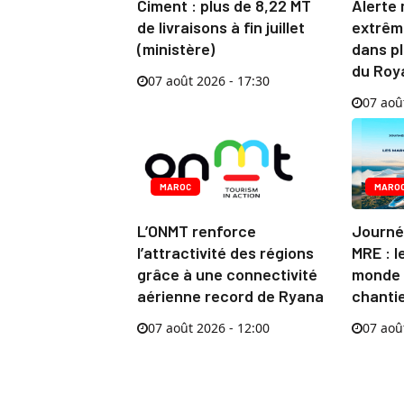
Ciment : plus de 8,22 MT
Alerte 
de livraisons à fin juillet
extrêm
(ministère)
dans pl
du Ro
07 août 2026 - 17:30
07 aoû
MAROC
MARO
L’ONMT renforce
Journé
l’attractivité des régions
MRE : l
grâce à une connectivité
monde 
aérienne record de Ryana
chanti
07 août 2026 - 12:00
07 aoû