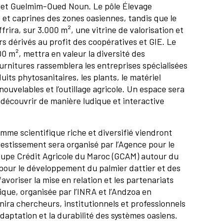
sa et Guelmim-Oued Noun. Le pôle Élevage
s et caprines des zones oasiennes, tandis que le
frira, sur 3.000 m², une vitrine de valorisation et
rs dérivés au profit des coopératives et GIE. Le
00 m², mettra en valeur la diversité des
urnitures rassemblera les entreprises spécialisées
duits phytosanitaires, les plants, le matériel
enouvelables et l’outillage agricole. Un espace sera
découvrir de manière ludique et interactive
mme scientifique riche et diversifié viendront
vestissement sera organisé par l’Agence pour le
oupe Crédit Agricole du Maroc (GCAM) autour du
our le développement du palmier dattier et des
voriser la mise en relation et les partenariats
ique, organisée par l’INRA et l’Andzoa en
unira chercheurs, institutionnels et professionnels
daptation et la durabilité des systèmes oasiens.