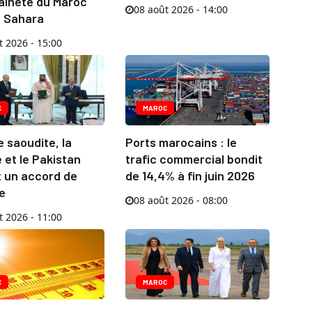
aineté du Maroc
08 août 2026 - 14:00
n Sahara
t 2026 - 15:00
C
MAROC
e saoudite, la
Ports marocains : le
 et le Pakistan
trafic commercial bondit
t un accord de
de 14,4% à fin juin 2026
e
08 août 2026 - 08:00
t 2026 - 11:00
C
MAROC