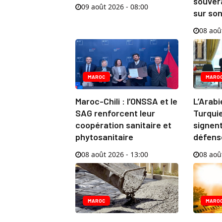
souver
09 août 2026 - 08:00
sur so
08 aoû
MAROC
MARO
Maroc-Chili : l’ONSSA et le
L’Arabi
SAG renforcent leur
Turquie
coopération sanitaire et
signen
phytosanitaire
défens
08 août 2026 - 13:00
08 aoû
MAROC
MARO