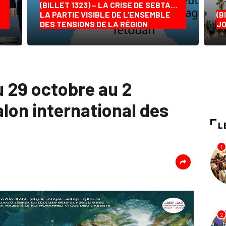
(BILLET 1323) – LA CRISE DE SEBTA…
LA PARTIE VISIBLE DE L’ENSEMBLE
(B
DES TENSIONS DE LA RÉGION
JO
u 29 octobre au 2
lon international des
L
1
2