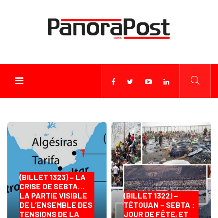
(BILLET 1323) – LA
CRISE DE SEBTA…
LA PARTIE VISIBLE
(BILLET 1322) –
DE L’ENSEMBLE DES
TÉTOUAN – SEBTA :
TENSIONS DE LA
JOUR DE FÊTE, ET