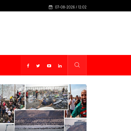
Source diplomatique : le Maroc réaffirme son engagement po
07-08-2026 / 12:02