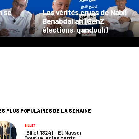
h se
Les vérités crues de Nabil
Benabdallah (GenZ,
élections, qandouh)
ES PLUS POPULAIRES DE LA SEMAINE
BILLET
(Billet 1324) - Et Nasser
Bourita, et les partis