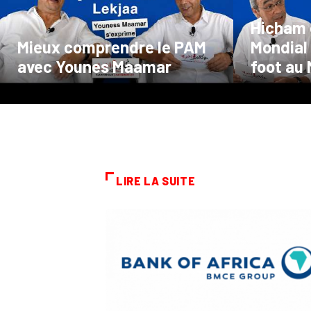
Hicham e
Mieux comprendre le PAM
Mondial 
avec Younes Maamar
foot au
LIRE LA SUITE