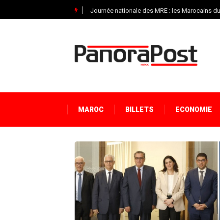
Journée nationale des MRE : les Marocains 
MAROC
BILLETS
ECONOMIE