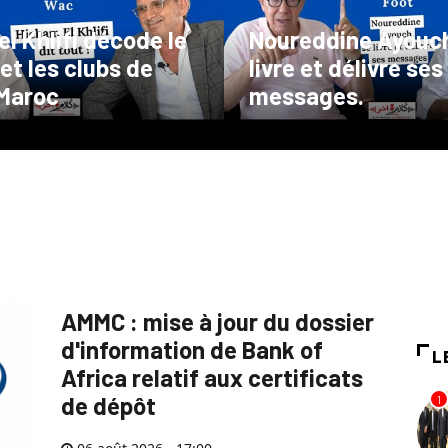
l Khlifi décode le
Noureddine Ayouc
et les clubs de
livre et délivre ses
 Maroc
messages.
AMMC : mise à jour du dossier
d'information de Bank of
L
Africa relatif aux certificats
de dépôt
1